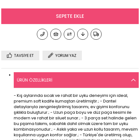
TAVSIYE ET
YORUM YAZ
ÜRÜN ÖZELLIKLERI
- Kış aylarında sıcak ve rahat bir uyku deneyimi için ideal,
premium soft kadife kumaştan üretilmiştir.; - Dantel
detaylarıyla zenginleştirilmiş tasarımı, ev giyimi konforunu
şıklıkla buluşturur.; - Uzun paça boyu ve düz paça kesimi ile
modern ve rahat bir siluet sunar.; - 3 parça set halinde gelen
bu pijama takımı, sabahlık dahil olmak üzere tam bir uyku
kombinasyonudur.; - Askılı yaka ve uzun kollu tasarım, mevsim
koşullarına uygun konfor sağlar.; - Türkiye'de üretilmiş olup,