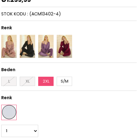
STOK KODU
(ACM13402-4)
Renk
Beden
L
XL
2XL
S/M
Renk