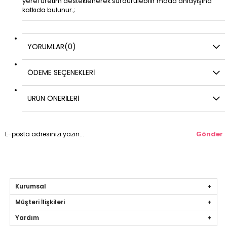
yerel üretim desteklenerek sürdürülebilir moda anlayışına
katkıda bulunur.;
YORUMLAR
(0)
ÖDEME SEÇENEKLERI
ÜRÜN ÖNERILERI
Gönder
Kurumsal
Müşteri İlişkileri
Yardım