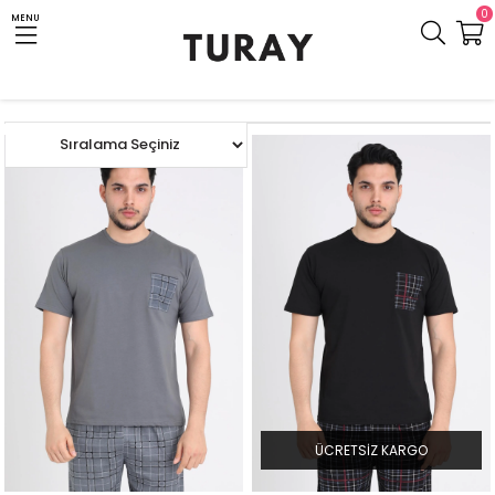
0
MENU
Anasayfa
ERKEK
TÜM EV GİYİM ÜRÜNLERİ
Kısakol Pijama Takım
ÜCRETSIZ KARGO