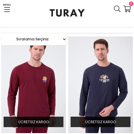
0
MENU
Anasayfa
ERKEK
TÜM EV GİYİM ÜRÜNLERİ
ÜCRETSIZ KARGO
ÜCRETSIZ KARGO