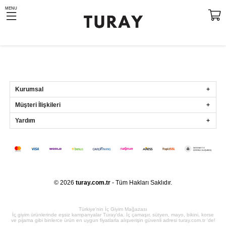
MENU
Gönder
Kurumsal
Müşteri İlişkileri
Yardım
© 2026
turay.com.tr
- Tüm Hakları Saklıdır.
Türkiye'nin İç Giyim Mağazası
İç giyim ürünlerinde eşsiz kampanyalar Turay'da. İç çamaşır, sütyen, mayo, bikini, korse
ve pijama gibi binlerce ürün en uygun fiyatlarla alışverişin güvenli adresi turay.com.tr 'de!