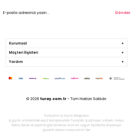
Gönder
Kurumsal
Müşteri İlişkileri
Yardım
© 2026
turay.com.tr
- Tüm Hakları Saklıdır.
Türkiye'nin İç Giyim Mağazası
İç giyim ürünlerinde eşsiz kampanyalar Turay'da. İç çamaşır, sütyen, mayo,
bikini, korse ve pijama gibi binlerce ürün en uygun fiyatlarla alışverişin
güvenli adresi turay.com.tr 'de!