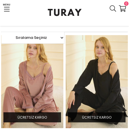
0
MENU
Anasayfa
İNDİRİM
ÜCRETSIZ KARGO
ÜCRETSIZ KARGO