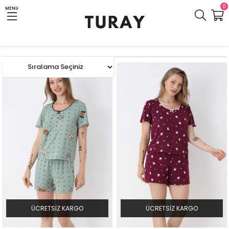
0
MENU
Anasayfa
KADIN
TÜM EV GİYİM ÜRÜNLERİ
Şortlu Pijama Takım
ÜCRETSIZ KARGO
ÜCRETSIZ KARGO