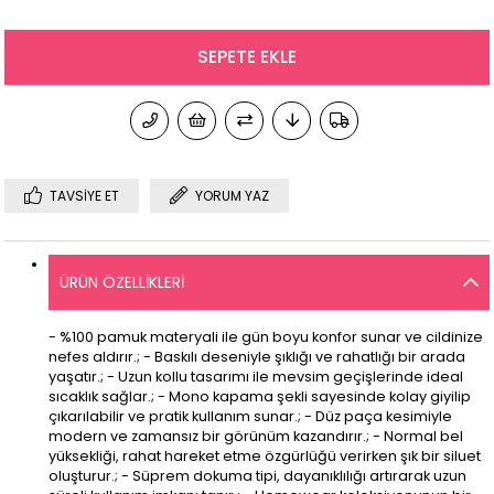
TAVSIYE ET
YORUM YAZ
ÜRÜN ÖZELLIKLERI
- %100 pamuk materyali ile gün boyu konfor sunar ve cildinize
nefes aldırır.; - Baskılı deseniyle şıklığı ve rahatlığı bir arada
yaşatır.; - Uzun kollu tasarımı ile mevsim geçişlerinde ideal
sıcaklık sağlar.; - Mono kapama şekli sayesinde kolay giyilip
çıkarılabilir ve pratik kullanım sunar.; - Düz paça kesimiyle
modern ve zamansız bir görünüm kazandırır.; - Normal bel
yüksekliği, rahat hareket etme özgürlüğü verirken şık bir siluet
oluşturur.; - Süprem dokuma tipi, dayanıklılığı artırarak uzun