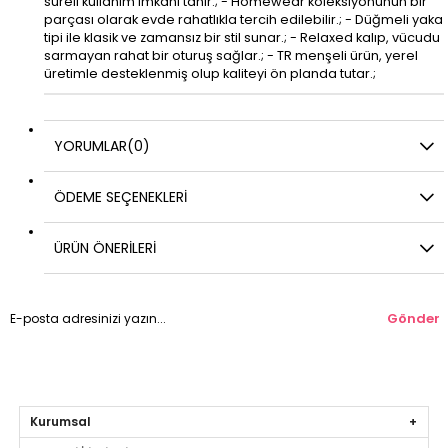
süreli kullanım imkanı tanır.; - Homewear koleksiyonunun bir
parçası olarak evde rahatlıkla tercih edilebilir.; - Düğmeli yaka
tipi ile klasik ve zamansız bir stil sunar.; - Relaxed kalıp, vücudu
sarmayan rahat bir oturuş sağlar.; - TR menşeli ürün, yerel
üretimle desteklenmiş olup kaliteyi ön planda tutar.;
YORUMLAR
(0)
ÖDEME SEÇENEKLERI
ÜRÜN ÖNERILERI
Gönder
Kurumsal