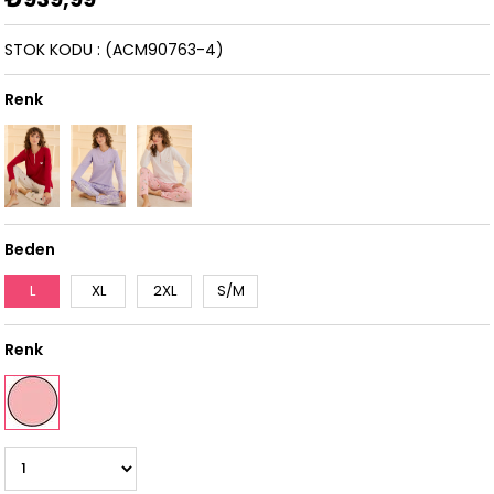
STOK KODU
(ACM90763-4)
Renk
Beden
L
XL
2XL
S/M
Renk