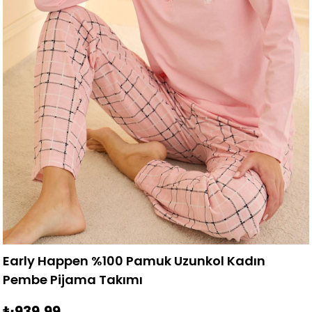
Early Happen %100 Pamuk Uzunkol Kadın
Pembe Pijama Takımı
₺939,99