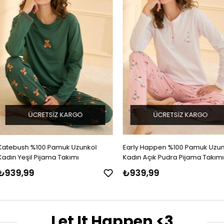
ARGO
ÜCRETSIZ KARGO
ÜCR
 Uzunkol
Early Happen %100 Pamuk Uzunkol
Early Happen
kımı
Kadın Açık Pudra Pijama Takımı
Kadın Lila Pi
₺939,99
₺939,99
Let It Happen <3