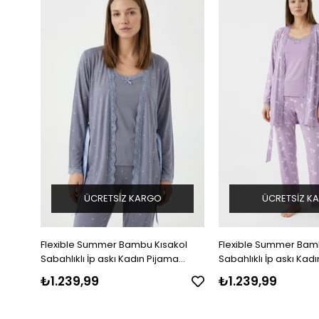
ÜCRETSIZ KARGO
ÜCRETSIZ K
ol
Flexible Summer Bambu Kısakol
Flexible Summer Bam
a
Sabahlıklı İp askı Kadın Pijama
Sabahlıklı İp askı Kad
Takımı
Takımı
₺1.239,99
₺1.239,99