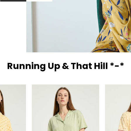
Running Up & That Hill *-*