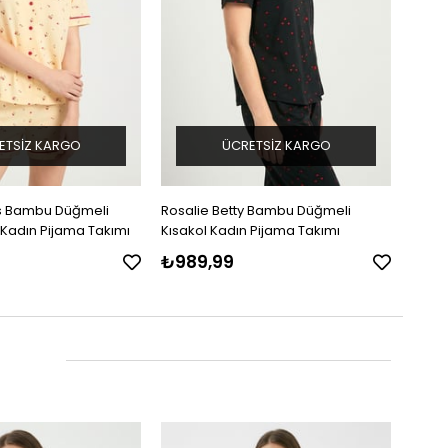
ETSIZ KARGO
ÜCRETSIZ KARGO
y Bambu Düğmeli
Rosalie Betty Bambu Düğmeli
Rosal
 Pijama Takımı
Kısakol Kadın Pijama Takımı
Kısak
₺989,99
₺98