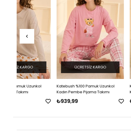
ÜCRETSIZ KARGO
ÜCRETSIZ K
l
Katebush %100 Pamuk Uzunkol
Katebush %100 Pamuk
Kadın Pembe Pijama Takımı
Kadın Yeşil Pijama Ta
₺939,99
₺939,99