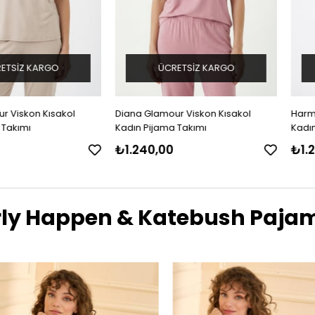
ARGO
ÜCRETSIZ KARGO
ÜCR
 Kısakol
Diana Glamour Viskon Kısakol
Harmony Siam
Kadın Pijama Takımı
Kadın Pijama 
₺1.240,00
₺1.239,99
rly Happen & Katebush Paja