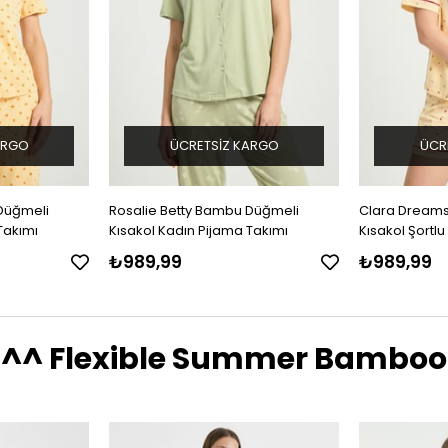
ARGO
ÜCRETSIZ KARGO
ÜCR
Düğmeli
Clara Dreams Bambu Düğmeli
Rosalie Bett
Takımı
Kısakol Şortlu Kadın Pijama Takımı
Kısakol Kadın
₺989,99
₺989,99
^^ Flexible Summer Bamboo