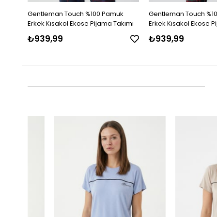
Gentleman Touch %100 Pamuk
Gentleman Touch %1
Erkek Kısakol Ekose Pijama Takımı
Erkek Kısakol Ekose P
₺939,99
₺939,99