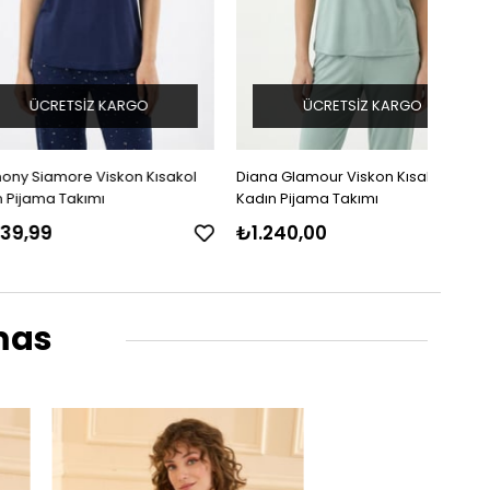
ETSIZ KARGO
ÜCRETSIZ KARGO
ore Viskon Kısakol
Diana Glamour Viskon Kısakol
Diana
Takımı
Kadın Pijama Takımı
Kadın
₺1.240,00
₺1.2
mas