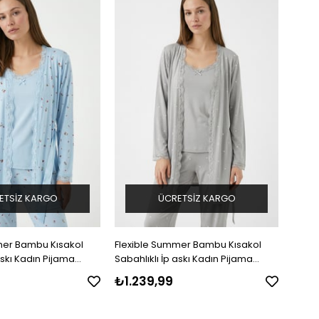
ETSIZ KARGO
ÜCRETSIZ KARGO
mer Bambu Kısakol
Flexible Summer Bambu Kısakol
Flexi
askı Kadın Pijama
Sabahlıklı İp askı Kadın Pijama
Sabah
Takımı
Takım
₺1.239,99
₺1.2